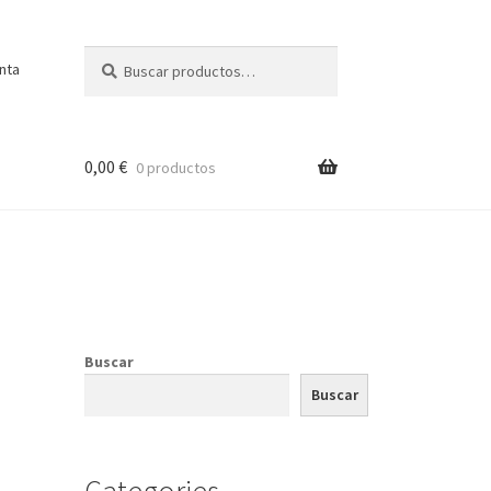
Buscar
Buscar
nta
por:
0,00
€
0 productos
Buscar
Buscar
Categories