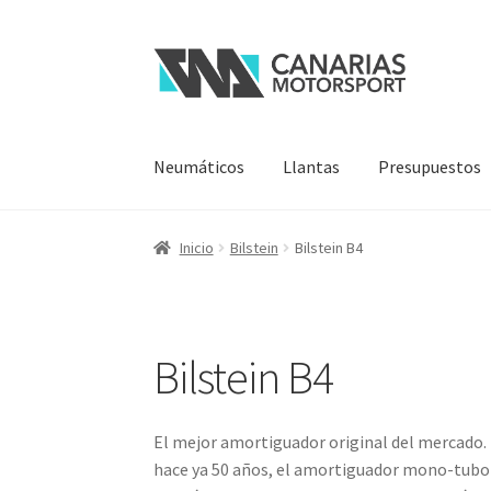
Ir
Ir
a
al
la
contenido
navegación
Neumáticos
Llantas
Presupuestos
Inicio
Bilstein
Bilstein B4
Bilstein B4
El mejor amortiguador original del mercado.
hace ya 50 años, el amortiguador mono-tubo 