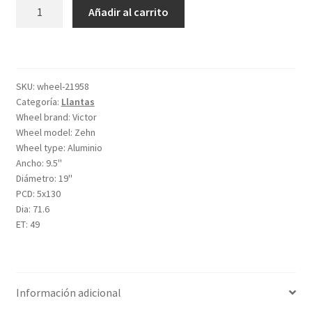
Victor
Añadir al carrito
Zehn
9.5x19
ET49
5x130
SKU:
wheel-21958
d71.6
Categoría:
Llantas
cantidad
Wheel brand:
Victor
Wheel model:
Zehn
Wheel type:
Aluminio
Ancho:
9.5''
Diámetro:
19''
PCD:
5x130
Dia:
71.6
ET:
49
Información adicional