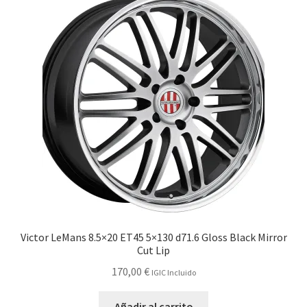
Victor LeMans 8.5×20 ET45 5×130 d71.6 Gloss Black Mirror
Cut Lip
170,00
€
IGIC Incluido
Añadir al carrito