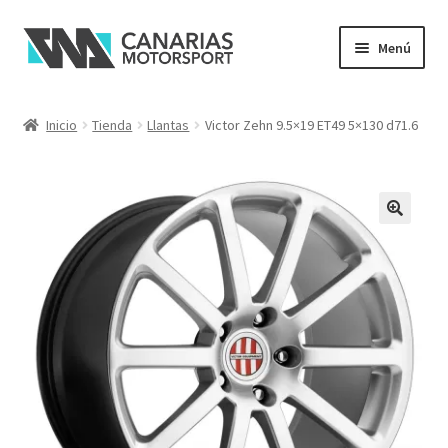
Ir
Ir
Menú
a
al
la
contenido
navegación
Inicio
Tienda
Llantas
Victor Zehn 9.5×19 ET49 5×130 d71.6