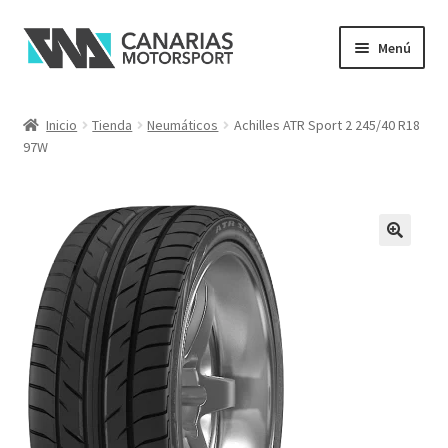
Ir
Ir
Menú
a
al
la
contenido
navegación
Inicio
Tienda
Neumáticos
Achilles ATR Sport 2 245/40 R18
97W