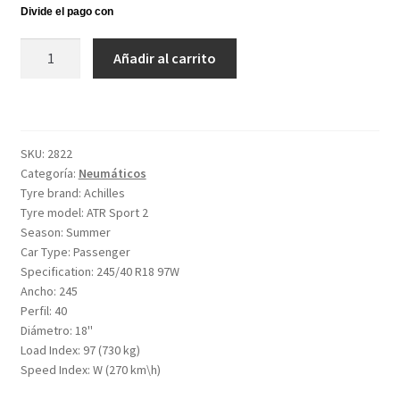
Achilles
Añadir al carrito
ATR
Sport
2
245/40
SKU:
2822
R18
Categoría:
Neumáticos
97W
Tyre brand:
Achilles
cantidad
Tyre model:
ATR Sport 2
Season:
Summer
Car Type:
Passenger
Specification:
245/40 R18 97W
Ancho:
245
Perfil:
40
Diámetro:
18''
Load Index:
97 (730 kg)
Speed Index:
W (270 km\h)