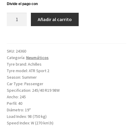
Achilles
Añadir al carrito
ATR
Sport
2
245/40
SKU:
24360
R19
Categoría:
Neumáticos
98W
Tyre brand:
Achilles
cantidad
Tyre model:
ATR Sport 2
Season:
Summer
Car Type:
Passenger
Specification:
245/40 R19 98W
Ancho:
245
Perfil:
40
Diámetro:
19''
Load Index:
98 (750 kg)
Speed Index:
W (270 km\h)