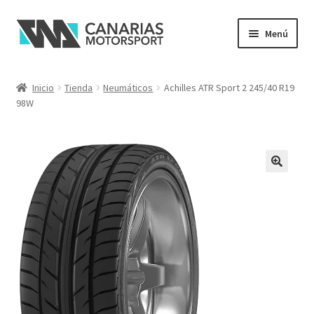
Ir
Ir
Menú
a
al
la
contenido
navegación
Inicio
Tienda
Neumáticos
Achilles ATR Sport 2 245/40 R19
98W