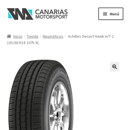
Ir
Ir
Menú
a
al
la
contenido
navegación
Inicio
Tienda
Neumáticos
Achilles Desert Hawk H/T 2
235/60 R18 107h XL