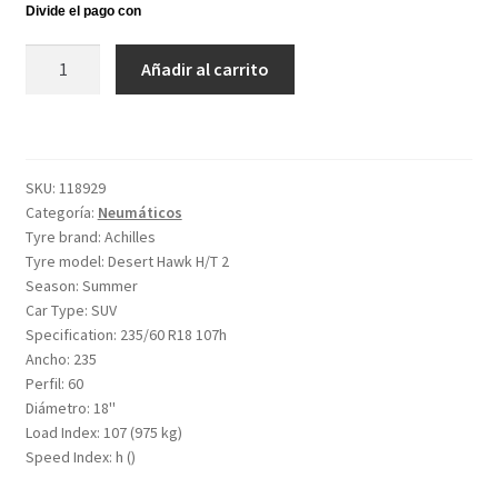
Achilles
Añadir al carrito
Desert
Hawk
H/T
2
SKU:
118929
235/60
Categoría:
Neumáticos
R18
Tyre brand:
Achilles
107h
Tyre model:
Desert Hawk H/T 2
XL
Season:
Summer
cantidad
Car Type:
SUV
Specification:
235/60 R18 107h
Ancho:
235
Perfil:
60
Diámetro:
18''
Load Index:
107 (975 kg)
Speed Index:
h ()