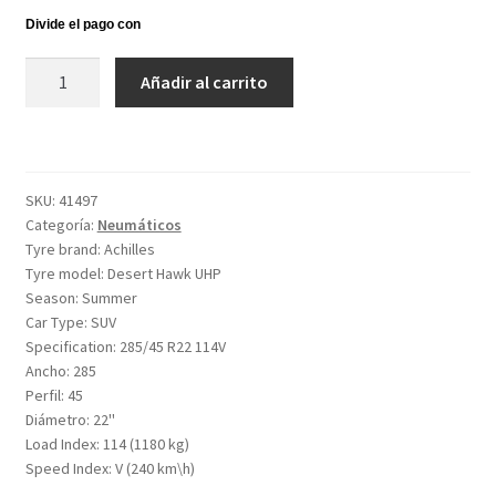
Achilles
Añadir al carrito
Desert
Hawk
UHP
285/45
SKU:
41497
R22
Categoría:
Neumáticos
114V
Tyre brand:
Achilles
cantidad
Tyre model:
Desert Hawk UHP
Season:
Summer
Car Type:
SUV
Specification:
285/45 R22 114V
Ancho:
285
Perfil:
45
Diámetro:
22''
Load Index:
114 (1180 kg)
Speed Index:
V (240 km\h)