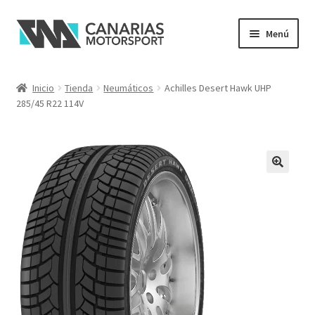
Ir
Ir
Menú
a
al
la
contenido
navegación
Inicio
Tienda
Neumáticos
Achilles Desert Hawk UHP
285/45 R22 114V